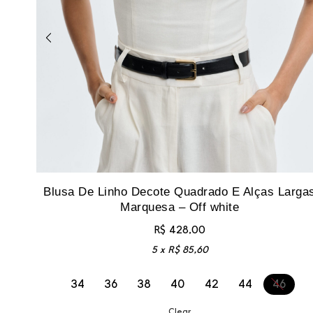
Blusa De Linho Decote Quadrado E Alças Larga
Marquesa – Off white
R$
428,00
5 x
R$
85,60
34
36
38
40
42
44
46
Clear