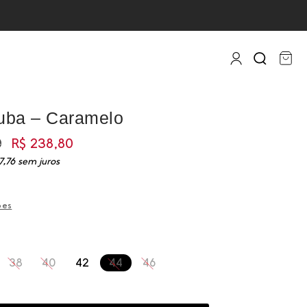
uba – Caramelo
0
R$
238,80
,76
sem juros
ões
38
40
42
44
46