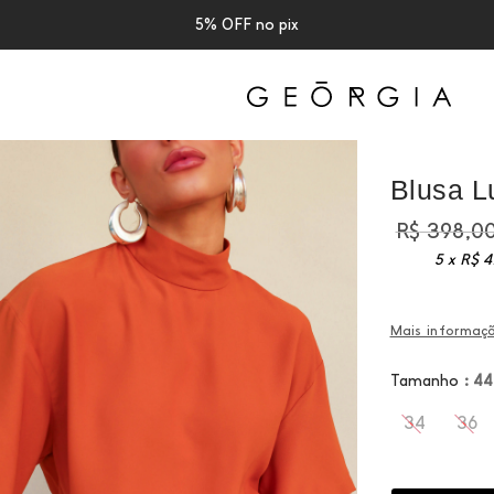
Use PRIMEIRACOMPRA para 10% off
Blusa L
R$
398,0
5 x
R$
47
Mais informaç
Tamanho
: 44
34
36