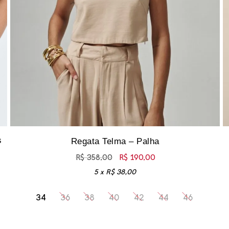
s
Regata Telma – Palha
R$
358,00
R$
190,00
5 x
R$
38,00
34
36
38
40
42
44
46