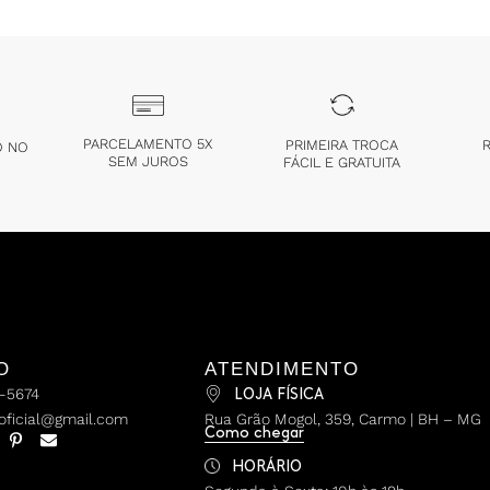
PARCELAMENTO 5X
PRIMEIRA TROCA
R
O NO
SEM JUROS
FÁCIL E GRATUITA
O
ATENDIMENTO
0-5674
LOJA FÍSICA
.oficial@gmail.com
Rua Grão Mogol, 359, Carmo | BH – MG
Como chegar
HORÁRIO