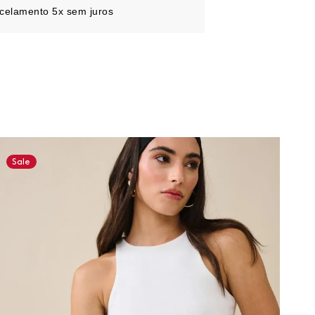
celamento 5x sem juros
Sale
Sa