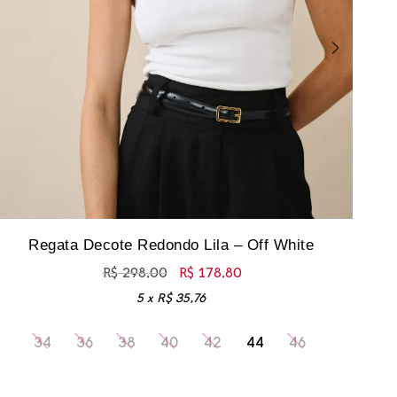
Blu
Regata Decote Redondo Lila – Off White
R$
298,00
R$
178,80
5 x
R$
35,76
34
36
38
40
42
44
46