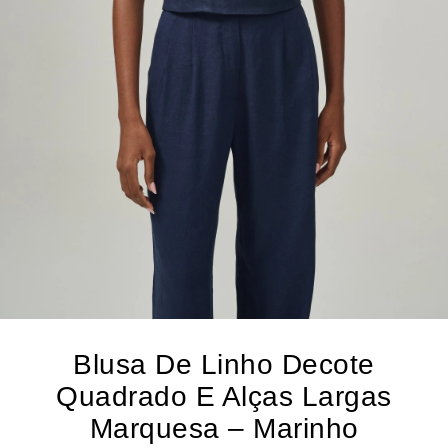
TS E BERMUDAS
DOS
CÕES
ONOS
OS
CARD
UP
Blusa De Linho Decote
Quadrado E Alças Largas
Marquesa – Marinho