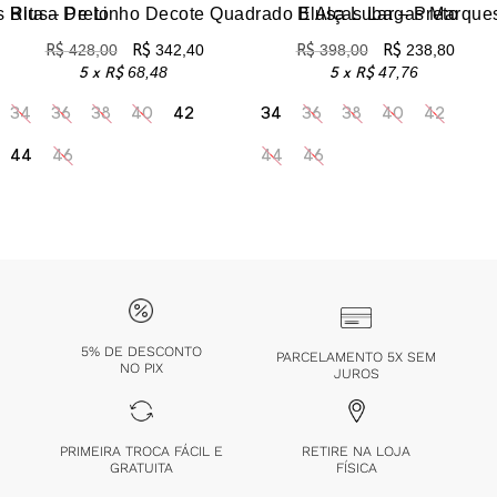
 Rita – Preto
Blusa De Linho Decote Quadrado E Alças Largas Marque
Blusa Luba – Preto
R$
428,00
R$
342,40
R$
398,00
R$
238,80
5 x
R$
68,48
5 x
R$
47,76
34
36
38
40
42
34
36
38
40
42
44
46
44
46
5% DE DESCONTO
PARCELAMENTO 5X SEM
NO PIX
JUROS
PRIMEIRA TROCA FÁCIL E
RETIRE NA LOJA
GRATUITA
FÍSICA