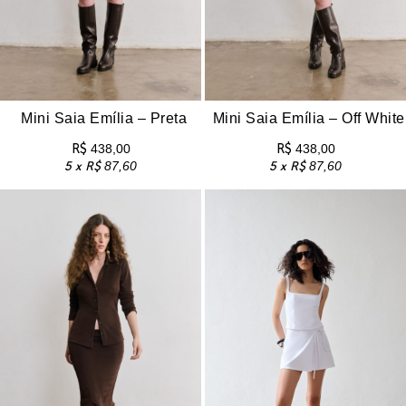
TS E BERMUDAS
DOS
CÕES
Mini Saia Emília – Preta
Mini Saia Emília – Off White
ONOS
R$
438,00
R$
438,00
5 x
R$
87,60
5 x
R$
87,60
OS
CARD
UP