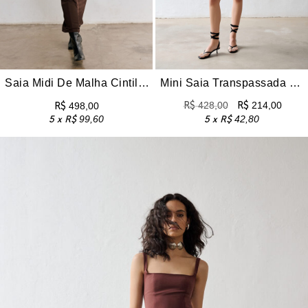
Saia Midi De Malha Cintilante Com Modelagem Reta Chiara – Marrom
Mini Saia Transpassada Maitê – Branca
R$
428,00
R$
214,00
R$
498,00
5 x
R$
99,60
5 x
R$
42,80