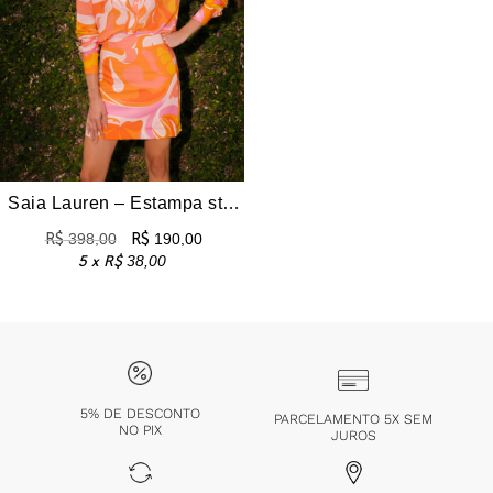
Saia Lauren – Estampa star power
R$
398,00
R$
190,00
5 x
R$
38,00
5% DE DESCONTO
PARCELAMENTO 5X SEM
NO PIX
JUROS