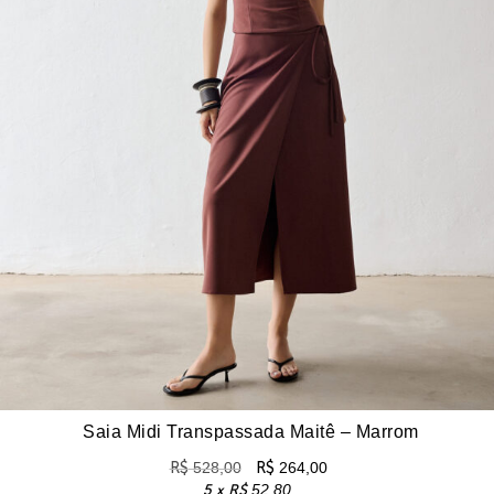
Saia Midi Transpassada Maitê – Marrom
R$
528,00
R$
264,00
5 x
R$
52,80