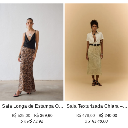
Saia Longa de Estampa Onça – Leona
Saia Texturizada Chiara – Palha
R$
528,00
R$
369,60
R$
478,00
R$
240,00
5 x
R$
73,92
5 x
R$
48,00