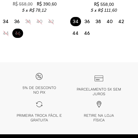
R$
558,00
R$
390,60
R$
558,00
5 x
R$
78,12
5 x
R$
111,60
34
36
38
40
42
34
36
38
40
42
44
46
44
46
5% DE DESCONTO
PARCELAMENTO 5X SEM
NO PIX
JUROS
PRIMEIRA TROCA FÁCIL E
RETIRE NA LOJA
GRATUITA
FÍSICA