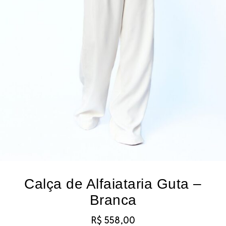
TS E BERMUDAS
DOS
CÕES
ONOS
OS
CARD
UP
Calça de Alfaiataria Guta –
Branca
R$
558,00