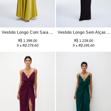
TS E BERMUDAS
DOS
CÕES
Vestido Longo Com Saia Acetinada e Alças Finas Amália – Limoncello
Vestido Longo Sem Alças Com Detalhe Dourado No Busto Eloisa – Preto
ONOS
R$
1.398,00
R$
1.228,00
5 x
R$
279,60
5 x
R$
245,60
OS
CARD
UP