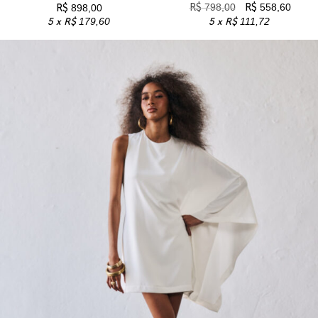
R$
798,00
R$
558,60
R$
898,00
5 x
R$
179,60
5 x
R$
111,72