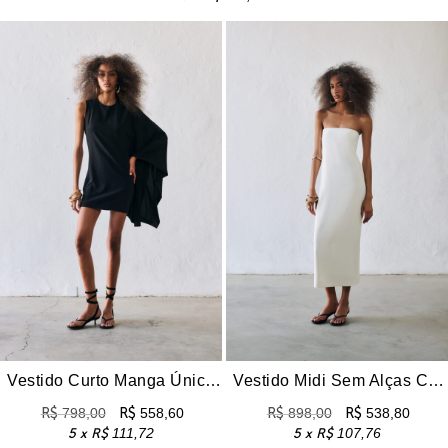
Vestido Curto Manga Única Fluído Diana – Preto
Vestido Midi Sem Alças Cleo – Branco
R$
798,00
R$
558,60
R$
898,00
R$
538,80
5 x
R$
111,72
5 x
R$
107,76