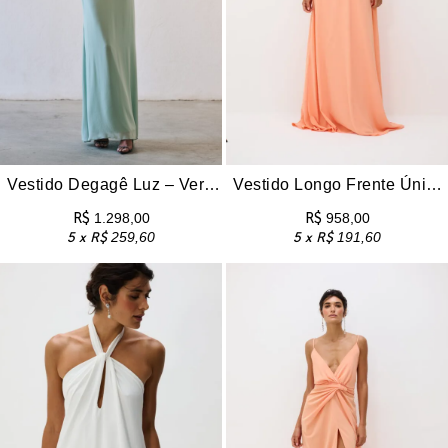
Vestido Degagê Luz – Verde Água
Vestido Longo Frente Única Dih – Pêssego
R$
1.298,00
R$
958,00
5 x
R$
259,60
5 x
R$
191,60