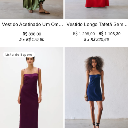
Vestido Acetinado Um Ombro Só Caetana – Verde Oliva
Vestido Longo Tafetá Sem Alças Eugenia – Vermelho
R$
1.298,00
R$
1.103,30
R$
898,00
5 x
R$
179,60
5 x
R$
220,66
Lista de Espera