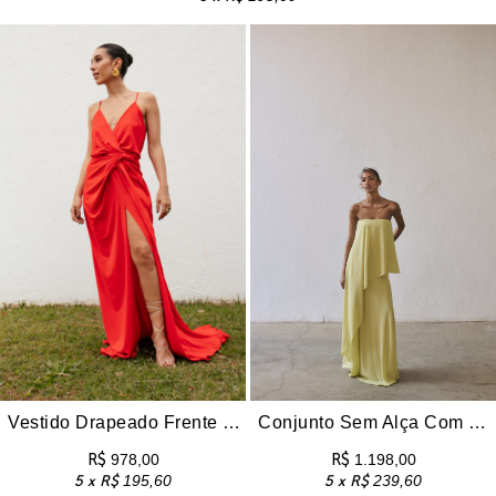
Vestido Drapeado Frente Única Com Fenda Pri – Laranja
Conjunto Sem Alça Com Blusa Assimétrica e Saia Longa Siena – Amarelo-Limão
R$
978,00
R$
1.198,00
5 x
R$
195,60
5 x
R$
239,60