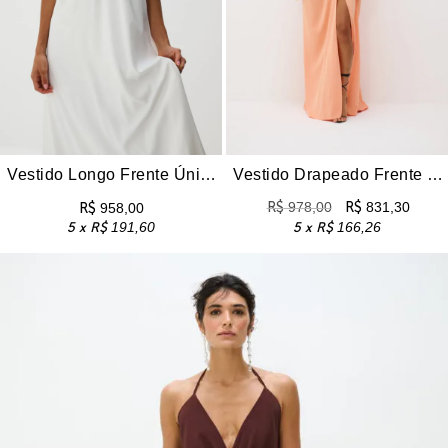
Vestido Longo Frente Única Dih – Off White
Vestido Drapeado Frente Única Com Fenda Pri – Pêssego
R$
978,00
R$
831,30
R$
958,00
5 x
R$
191,60
5 x
R$
166,26