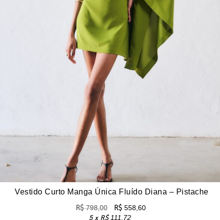
Vestido Curto Manga Única Fluído Diana – Pistache
R$
798,00
R$
558,60
5 x
R$
111,72