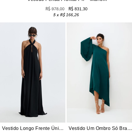
R$
978,00
R$
831,30
5 x
R$
166,26
Vestido Longo Frente Única Dih – Preto
Vestido Um Ombro Só Braga – Verde Esmeralda