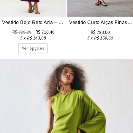
Vestido Bojo Reto Aria – Roxo
Vestido Curto Alças Finas Malu – Marinho
R$
898,00
R$
718,40
R$
798,00
5 x
R$
143,68
5 x
R$
159,60
Ver opções