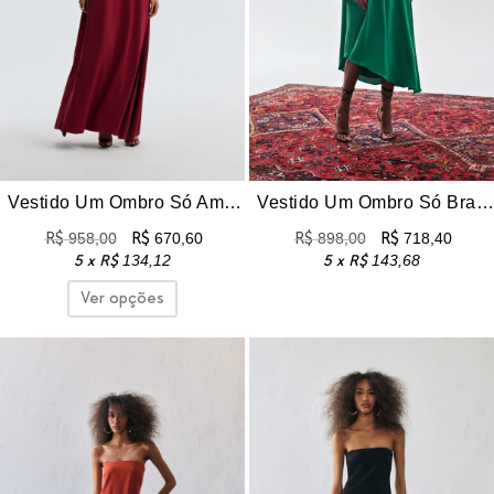
Vestido Um Ombro Só Amplo Erika – Vinho
Vestido Um Ombro Só Braga – Verde bandeira
R$
958,00
R$
670,60
R$
898,00
R$
718,40
5 x
R$
134,12
5 x
R$
143,68
Ver opções