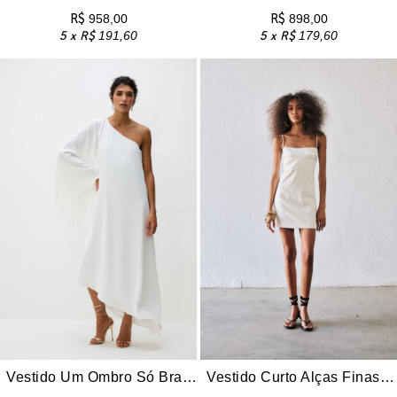
R$
958,00
R$
898,00
5 x
R$
191,60
5 x
R$
179,60
Vestido Um Ombro Só Braga – Branco
Vestido Curto Alças Finas Malu – Branco