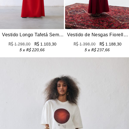
Vestido Longo Tafetá Sem Alças Eugenia – Vermelho
Vestido de Nesgas Fiorella – Vinho
R$
1.298,00
R$
1.103,30
R$
1.398,00
R$
1.188,30
5 x
R$
220,66
5 x
R$
237,66