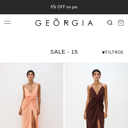
5% OFF no pix
BACK
TUDO
SALE - 15
FILTROS
AMENTO
DOS DE FESTA
AS
ICOS
UNTOS
S
SAS
AS