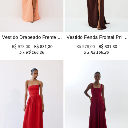
TS E BERMUDAS
DOS
CÕES
Vestido Drapeado Frente Única Com Fenda Pri – Pêssego
Vestido Fenda Frontal Pri – Marrom
ONOS
R$
978,00
R$
831,30
R$
978,00
R$
831,30
5 x
R$
166,26
5 x
R$
166,26
OS
CARD
UP