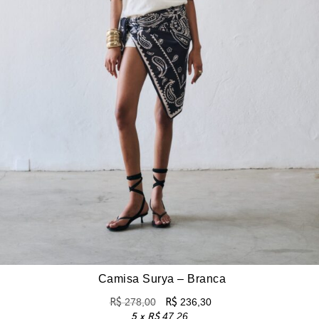
Camisa Surya – Branca
R$
278,00
R$
236,30
5 x
R$
47,26